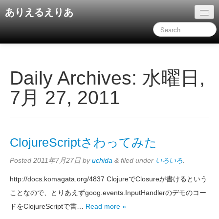
ありえるえりあ
ホーム
ドキュメント
旧コンテンツ
Daily Archives:
水曜日,
7月 27, 2011
ClojureScriptさわってみた
Posted
2011年7月27日
by
uchida
&
filed under
いろいろ
.
http://docs.komagata.org/4837 ClojureでClosureが書けるという
ことなので、とりあえずgoog.events.InputHandlerのデモのコー
ドをClojureScriptで書…
Read more »