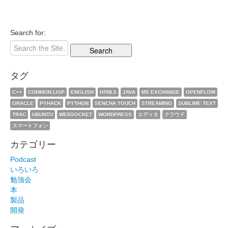
Search for:
タグ
C++
COMMON LISP
ENGLISH
HTML5
JAVA
MS EXCHANGE
OPENFLOW
ORACLE
PYHACK
PYTHON
SENCHA TOUCH
STREAMING
SUBLIME TEXT
TRAC
UBUNTU
WEBSOCKET
WORDPRESS
エディタ
クラウド
スマートフォン
カテゴリー
Podcast
いろいろ
勉強会
本
製品
開発