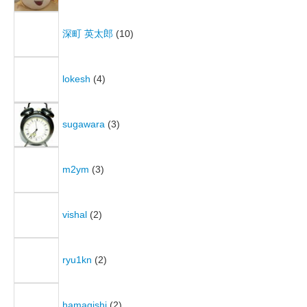
深町 英太郎
(10)
lokesh
(4)
sugawara
(3)
m2ym
(3)
vishal
(2)
ryu1kn
(2)
hamagishi
(2)