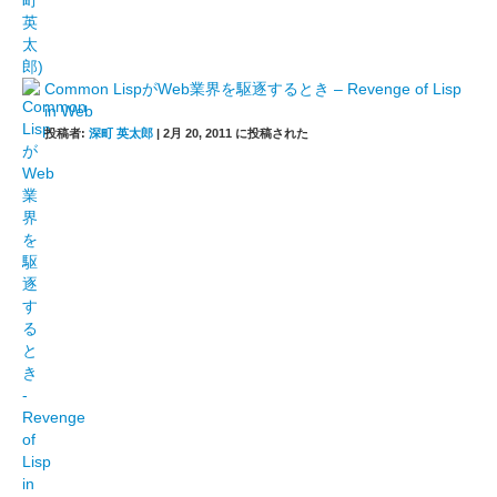
Common LispがWeb業界を駆逐するとき – Revenge of Lisp
in Web
投稿者:
深町 英太郎
|
2月 20, 2011 に投稿された