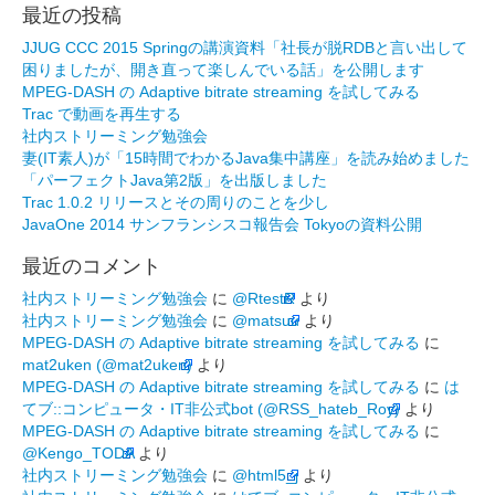
最近の投稿
JJUG CCC 2015 Springの講演資料「社長が脱RDBと言い出して
困りましたが、開き直って楽しんでいる話」を公開します
MPEG-DASH の Adaptive bitrate streaming を試してみる
Trac で動画を再生する
社内ストリーミング勉強会
妻(IT素人)が「15時間でわかるJava集中講座」を読み始めました
「パーフェクトJava第2版」を出版しました
Trac 1.0.2 リリースとその周りのことを少し
JavaOne 2014 サンフランシスコ報告会 Tokyoの資料公開
最近のコメント
社内ストリーミング勉強会
に
@RtestR
より
社内ストリーミング勉強会
に
@matsuu
より
MPEG-DASH の Adaptive bitrate streaming を試してみる
に
mat2uken (@mat2uken)
より
MPEG-DASH の Adaptive bitrate streaming を試してみる
に
は
てブ::コンピュータ・IT非公式bot (@RSS_hateb_Roy)
より
MPEG-DASH の Adaptive bitrate streaming を試してみる
に
@Kengo_TODA
より
社内ストリーミング勉強会
に
@html5_j
より