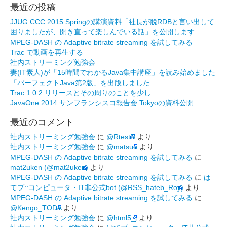
最近の投稿
JJUG CCC 2015 Springの講演資料「社長が脱RDBと言い出して
困りましたが、開き直って楽しんでいる話」を公開します
MPEG-DASH の Adaptive bitrate streaming を試してみる
Trac で動画を再生する
社内ストリーミング勉強会
妻(IT素人)が「15時間でわかるJava集中講座」を読み始めました
「パーフェクトJava第2版」を出版しました
Trac 1.0.2 リリースとその周りのことを少し
JavaOne 2014 サンフランシスコ報告会 Tokyoの資料公開
最近のコメント
社内ストリーミング勉強会
に
@RtestR
より
社内ストリーミング勉強会
に
@matsuu
より
MPEG-DASH の Adaptive bitrate streaming を試してみる
に
mat2uken (@mat2uken)
より
MPEG-DASH の Adaptive bitrate streaming を試してみる
に
は
てブ::コンピュータ・IT非公式bot (@RSS_hateb_Roy)
より
MPEG-DASH の Adaptive bitrate streaming を試してみる
に
@Kengo_TODA
より
社内ストリーミング勉強会
に
@html5_j
より