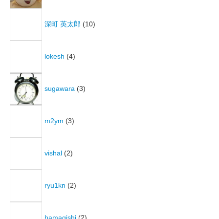
深町 英太郎
(10)
lokesh
(4)
sugawara
(3)
m2ym
(3)
vishal
(2)
ryu1kn
(2)
hamagishi
(2)