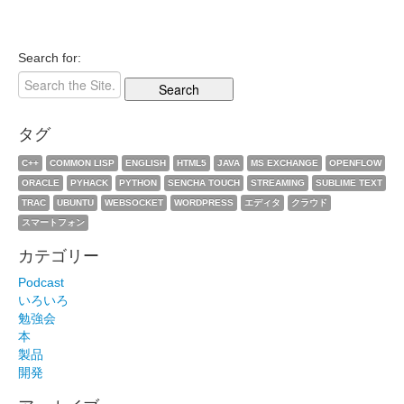
Search for:
タグ
C++
COMMON LISP
ENGLISH
HTML5
JAVA
MS EXCHANGE
OPENFLOW
ORACLE
PYHACK
PYTHON
SENCHA TOUCH
STREAMING
SUBLIME TEXT
TRAC
UBUNTU
WEBSOCKET
WORDPRESS
エディタ
クラウド
スマートフォン
カテゴリー
Podcast
いろいろ
勉強会
本
製品
開発