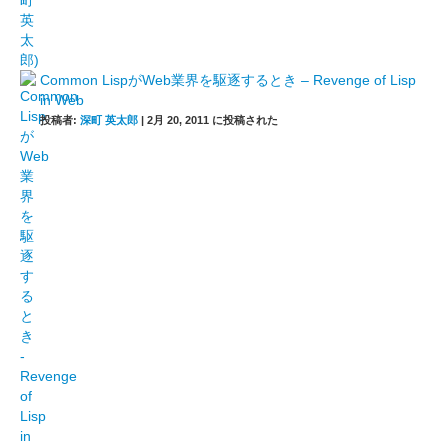
Common LispがWeb業界を駆逐するとき – Revenge of Lisp
in Web
投稿者:
深町 英太郎
|
2月 20, 2011 に投稿された