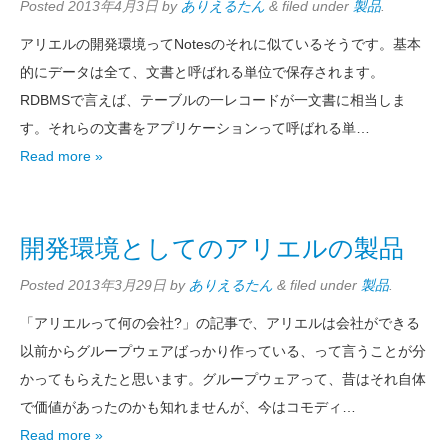
Posted
2013年4月3日
by
ありえるたん
&
filed under
製品
.
アリエルの開発環境ってNotesのそれに似ているそうです。基本
的にデータは全て、文書と呼ばれる単位で保存されます。
RDBMSで言えば、テーブルの一レコードが一文書に相当しま
す。それらの文書をアプリケーションって呼ばれる単…
Read more »
開発環境としてのアリエルの製品
Posted
2013年3月29日
by
ありえるたん
&
filed under
製品
.
「アリエルって何の会社?」の記事で、アリエルは会社ができる
以前からグループウェアばっかり作っている、って言うことが分
かってもらえたと思います。グループウェアって、昔はそれ自体
で価値があったのかも知れませんが、今はコモディ…
Read more »