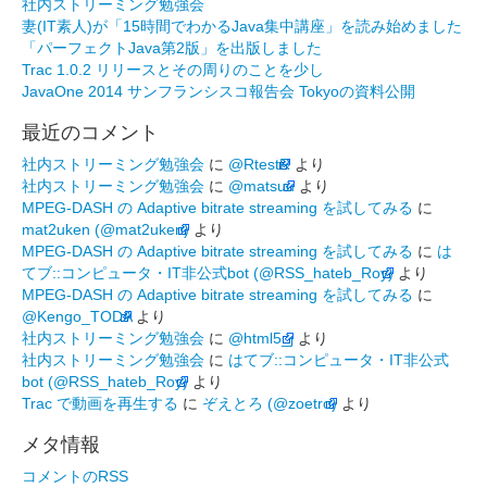
社内ストリーミング勉強会
妻(IT素人)が「15時間でわかるJava集中講座」を読み始めました
「パーフェクトJava第2版」を出版しました
Trac 1.0.2 リリースとその周りのことを少し
JavaOne 2014 サンフランシスコ報告会 Tokyoの資料公開
最近のコメント
社内ストリーミング勉強会
に
@RtestR
より
社内ストリーミング勉強会
に
@matsuu
より
MPEG-DASH の Adaptive bitrate streaming を試してみる
に
mat2uken (@mat2uken)
より
MPEG-DASH の Adaptive bitrate streaming を試してみる
に
は
てブ::コンピュータ・IT非公式bot (@RSS_hateb_Roy)
より
MPEG-DASH の Adaptive bitrate streaming を試してみる
に
@Kengo_TODA
より
社内ストリーミング勉強会
に
@html5_j
より
社内ストリーミング勉強会
に
はてブ::コンピュータ・IT非公式
bot (@RSS_hateb_Roy)
より
Trac で動画を再生する
に
ぞえとろ (@zoetro)
より
メタ情報
コメントのRSS