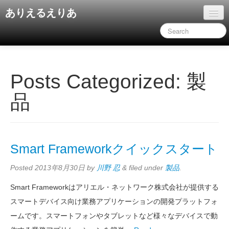
ありえるえりあ
ホーム
ドキュメント
旧コンテンツ
Posts Categorized:
製
品
Smart Frameworkクイックスタート
Posted
2013年8月30日
by
川野 忍
&
filed under
製品
.
Smart Frameworkはアリエル・ネットワーク株式会社が提供する
スマートデバイス向け業務アプリケーションの開発プラットフォ
ームです。スマートフォンやタブレットなど様々なデバイスで動